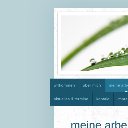
willkommen
über mich
meine arb
aktuelles & termine
kontakt
impr
meine arbe