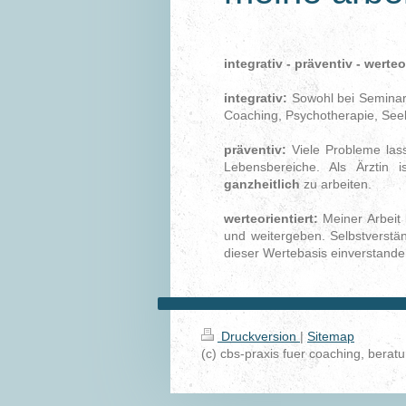
integrativ - präventiv - werteo
integrativ:
Sowohl bei Seminar
Coaching, Psychotherapie, Seel
präventiv:
Viele Probleme lass
Lebensbereiche. Als Ärztin 
ganzheitlich
zu arbeiten.
werteorientiert:
Meiner Arbeit 
und weitergeben. Selbstverstä
dieser Wertebasis einverstande
Druckversion
|
Sitemap
(c) cbs-praxis fuer coaching, bera