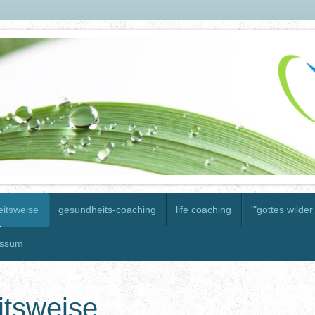
eitsweise
gesundheits-coaching
life coaching
'"gottes wilder
essum
itsweise